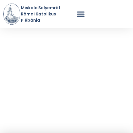
Miskolc Selyemrét
Római Katolikus
Plébánia
Szentmisék Rendje
A Plébánia Története
Perselypénz / Adomány