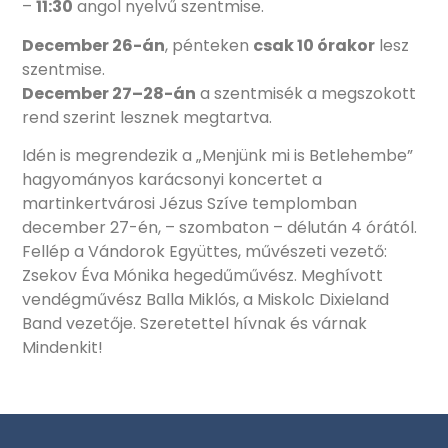
–
11:30
angol nyelvű szentmise.
December 26-án
, pénteken
csak 10 órakor
lesz
szentmise.
December 27–28-án
a szentmisék a megszokott
rend szerint lesznek megtartva.
Idén is megrendezik a „Menjünk mi is Betlehembe”
hagyományos karácsonyi koncertet a
martinkertvárosi Jézus Szíve templomban
december 27-én, – szombaton – délután 4 órától.
Fellép a Vándorok Együttes, művészeti vezető:
Zsekov Éva Mónika hegedűművész. Meghívott
vendégművész Balla Miklós, a Miskolc Dixieland
Band vezetője. Szeretettel hívnak és várnak
Mindenkit!