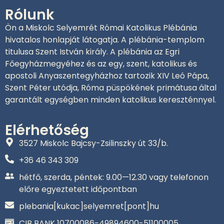
Rólunk
Ön a Miskolc Selyemrét Római Katolikus Plébánia
hivatalos honlapját látogatja. A plébánia-templom
titulusa Szent István király. A plébánia az Egri
Főegyházmegyéhez és az egy, szent, katolikus és
apostoli Anyaszentegyházhoz tartozik XIV Leó Pápa,
Szent Péter utódja, Róma püspökének primátusa által
garantált egységben minden katolikus kereszténnyel.
Elérhetőség
3527 Miskolc Bajcsy-Zsilinszky út 33/b.
+36 46 343 309‬
hétfő, szerda, péntek: 9.00—12.30 vagy telefonon
előre egyeztetett időpontban
plebania[kukac]selyemret[pont]hu
CIB BANK 10700086-49894600-51100005