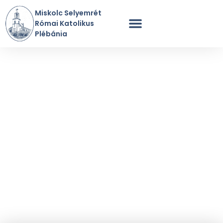
Miskolc Selyemrét
Római Katolikus
Plébánia
Szentmisék Rendje
A Plébánia Története
Perselypénz / Adomány