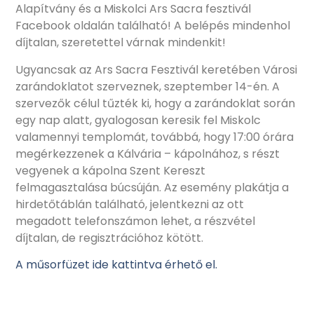
Alapítvány és a Miskolci Ars Sacra fesztivál
Facebook oldalán található! A belépés mindenhol
díjtalan, szeretettel várnak mindenkit!
Ugyancsak az Ars Sacra Fesztivál keretében Városi
zarándoklatot szerveznek, szeptember 14-én. A
szervezők célul tűzték ki, hogy a zarándoklat során
egy nap alatt, gyalogosan keresik fel Miskolc
valamennyi templomát, továbbá, hogy 17:00 órára
megérkezzenek a Kálvária – kápolnához, s részt
vegyenek a kápolna Szent Kereszt
felmagasztalása búcsúján. Az esemény plakátja a
hirdetőtáblán található, jelentkezni az ott
megadott telefonszámon lehet, a részvétel
díjtalan, de regisztrációhoz kötött.
A műsorfüzet ide kattintva érhető el.