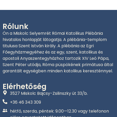
Rólunk
Ön a Miskolc Selyemrét Római Katolikus Plébánia
hivatalos honlapját látogatja. A plébánia-templom
titulusa Szent István király. A plébánia az Egri
Főegyházmegyéhez és az egy, szent, katolikus és
apostoli Anyaszentegyházhoz tartozik XIV Leó Pápa,
Szent Péter utódja, Róma püspökének primátusa által
garantált egységben minden katolikus kereszténnyel.
Elérhetőség
3527 Miskolc Bajcsy-Zsilinszky út 33/b.
+36 46 343 309‬
hétfő, szerda, péntek: 9.00—12.30 vagy telefonon