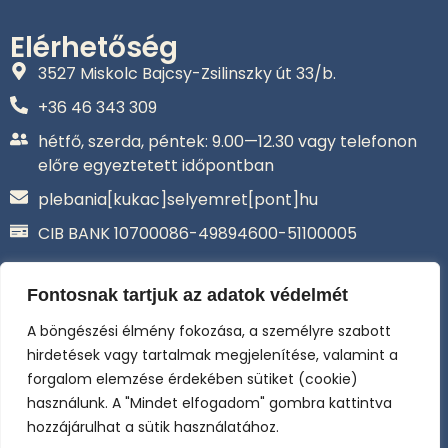
Elérhetőség
3527 Miskolc Bajcsy-Zsilinszky út 33/b.
+36 46 343 309‬
hétfő, szerda, péntek: 9.00—12.30 vagy telefonon
előre egyeztetett időpontban
plebania[kukac]selyemret[pont]hu
CIB BANK 10700086-49894600-51100005
Adatkezelési tájékoztató
Általános Szerződési Feltételek –
Fontosnak tartjuk az adatok védelmét
Adományozás
A böngészési élmény fokozása, a személyre szabott
Selyemréti Katolikus Közhasznú
Alapítvány
hirdetések vagy tartalmak megjelenítése, valamint a
Az online fizetést a Barion Payment Zrt. biztosítja, MNB
forgalom elemzése érdekében sütiket (cookie)
engedély száma: H-EN-I-1064/2013
használunk. A "Mindet elfogadom" gombra kattintva
hozzájárulhat a sütik használatához.