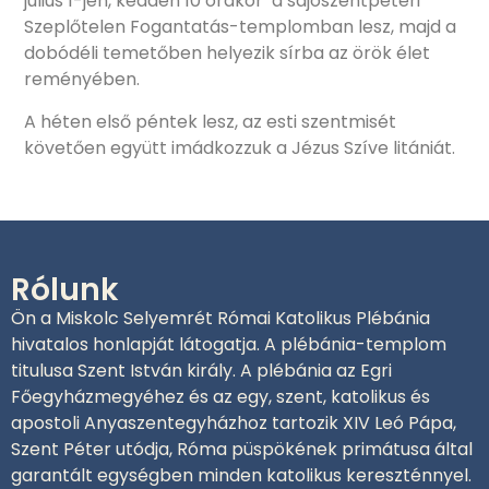
július 1-jén, kedden 10 órakor a sajószentpéteri
Szeplőtelen Fogantatás-templomban lesz, majd a
dobódéli temetőben helyezik sírba az örök élet
reményében.
A héten első péntek lesz, az esti szentmisét
követően együtt imádkozzuk a Jézus Szíve litániát.
Rólunk
Ön a Miskolc Selyemrét Római Katolikus Plébánia
hivatalos honlapját látogatja. A plébánia-templom
titulusa Szent István király. A plébánia az Egri
Főegyházmegyéhez és az egy, szent, katolikus és
apostoli Anyaszentegyházhoz tartozik XIV Leó Pápa,
Szent Péter utódja, Róma püspökének primátusa által
garantált egységben minden katolikus kereszténnyel.