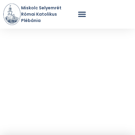
Miskolc Selyemrét
Római Katolikus
Plébánia
Szentmisék Rendje
A Plébánia Története
Perselypénz / Adomány