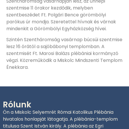
Szentháromság vasárnapján lesz, az ünnepi
szentmise 11 órakor kezdődik, melyben
szentbeszédet Ft. Polgári Bence görömbölyi
parókus úr mondja. Szeretettel hívnak és várnak
mindenkit a Görömbölyi Egyházközség hívei.
Szintén Szentháromság vasárnap búcsúi szentmise
lesz 16 órától a sajóbábonyi templomban. A
szentmisét Ft. Marosi Balázs plébániai kormányzó
végzi. Közreműködik a Miskolc Mindszenti Templom
Énekkara.
Rólunk
Ön a Miskolc Selyemrét Római Katolikus Plébánia
hivatalos honlapját látogatja. A plébánia-templom
titulusa Szent István király. A plébánia az Egri