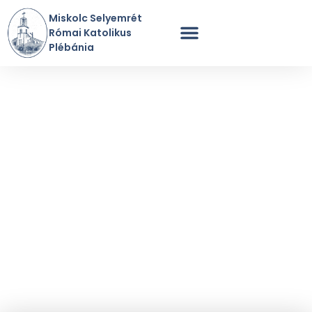
Miskolc Selyemrét
Római Katolikus
Plébánia
Szentmisék Rendje
A Plébánia Története
Perselypénz / Adomány