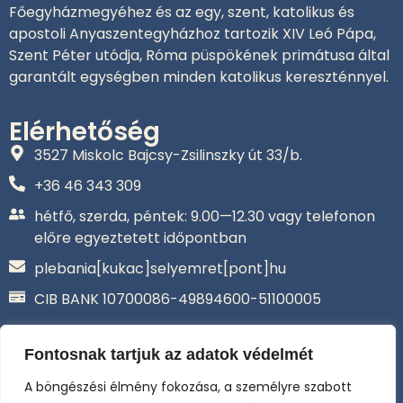
Főegyházmegyéhez és az egy, szent, katolikus és
apostoli Anyaszentegyházhoz tartozik XIV Leó Pápa,
Szent Péter utódja, Róma püspökének primátusa által
garantált egységben minden katolikus kereszténnyel.
Elérhetőség
3527 Miskolc Bajcsy-Zsilinszky út 33/b.
+36 46 343 309‬
hétfő, szerda, péntek: 9.00—12.30 vagy telefonon
előre egyeztetett időpontban
plebania[kukac]selyemret[pont]hu
CIB BANK 10700086-49894600-51100005
Adatkezelési tájékoztató
Általános Szerződési Feltételek –
Fontosnak tartjuk az adatok védelmét
Adományozás
A böngészési élmény fokozása, a személyre szabott
Selyemréti Katolikus Közhasznú