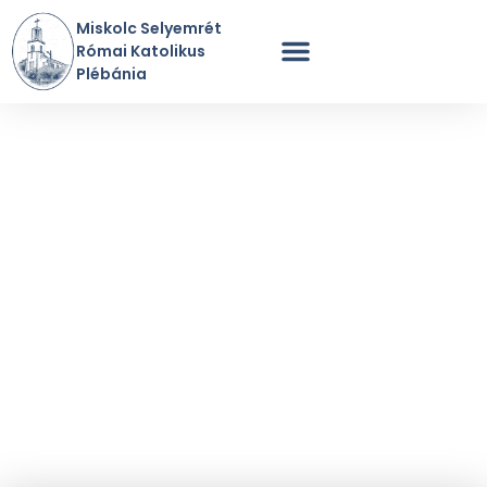
Miskolc Selyemrét
Római Katolikus
Plébánia
Szentmisék Rendje
A Plébánia Története
Perselypénz / Adomány