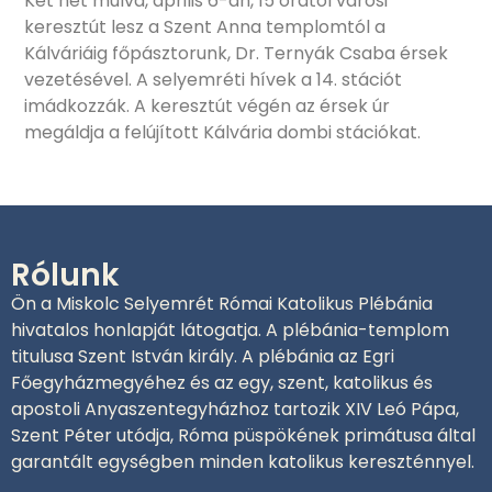
Két hét múlva, április 6-án, 15 órától városi
keresztút lesz a Szent Anna templomtól a
Kálváriáig főpásztorunk, Dr. Ternyák Csaba érsek
vezetésével. A selyemréti hívek a 14. stációt
imádkozzák. A keresztút végén az érsek úr
megáldja a felújított Kálvária dombi stációkat.
Rólunk
Ön a Miskolc Selyemrét Római Katolikus Plébánia
hivatalos honlapját látogatja. A plébánia-templom
titulusa Szent István király. A plébánia az Egri
Főegyházmegyéhez és az egy, szent, katolikus és
apostoli Anyaszentegyházhoz tartozik XIV Leó Pápa,
Szent Péter utódja, Róma püspökének primátusa által
garantált egységben minden katolikus kereszténnyel.