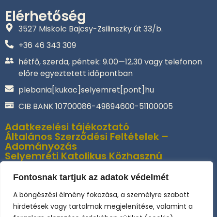
Elérhetőség
3527 Miskolc Bajcsy-Zsilinszky út 33/b.
+36 46 343 309‬
hétfő, szerda, péntek: 9.00—12.30 vagy telefonon
előre egyeztetett időpontban
plebania[kukac]selyemret[pont]hu
CIB BANK 10700086-49894600-51100005
Adatkezelési tájékoztató
Általános Szerződési Feltételek –
Adományozás
Selyemréti Katolikus Közhasznú
Alapítvány
Az online fizetést a Barion Payment Zrt. biztosítja, MNB
Fontosnak tartjuk az adatok védelmét
engedély száma: H-EN-I-1064/2013
A böngészési élmény fokozása, a személyre szabott
hirdetések vagy tartalmak megjelenítése, valamint a