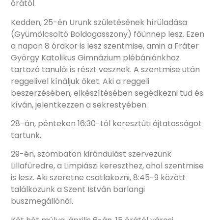
órától.
Kedden, 25-én Urunk születésének hírüladása
(Gyümölcsoltó Boldogasszony) főünnep lesz. Ezen
a napon 8 órakor is lesz szentmise, amin a Fráter
György Katolikus Gimnázium plébániánkhoz
tartozó tanulói is részt vesznek. A szentmise után
reggelivel kínáljuk őket. Aki a reggeli
beszerzésében, elkészítésében segédkezni tud és
kíván, jelentkezzen a sekrestyében.
28-án, pénteken 16:30-tól keresztúti ájtatosságot
tartunk.
29-én, szombaton kirándulást szervezünk
Lillafüredre, a Limpiászi kereszthez, ahol szentmise
is lesz. Aki szeretne csatlakozni, 8:45-9 között
találkozunk a Szent István barlangi
buszmegállónál.