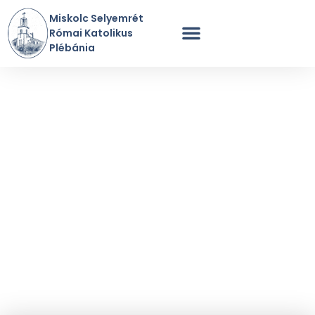
Miskolc Selyemrét
Római Katolikus
Plébánia
Szentmisék Rendje
A Plébánia Története
Perselypénz / Adomány