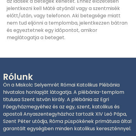
az idősek a betegek kenetét. Ehhez előzetesen
jelentkezni kell Máté atyánál vagy a szentmisék
előtt/után, vagy telefonon. Aki betegsége miatt
nem tud eljönni a templomba, jelentkezzen bátran
és egyeztetnek egy időpontot, amikor
meglátogatja a beteget.
Rólunk
Ön a Miskolc Selyemrét Római Katolikus Plébánia
hivatalos honlapját látogatja. A plébánia-templom
titulusa Szent István király. A plébánia az Egri
Főegyházmegyéhez és az egy, szent, katolikus és
apostoli Anyaszentegyházhoz tartozik XIV Leó Pápa,
Szent Péter utódja, Róma püspökének primátusa által
garantált egységben minden katolikus kereszténnyel.