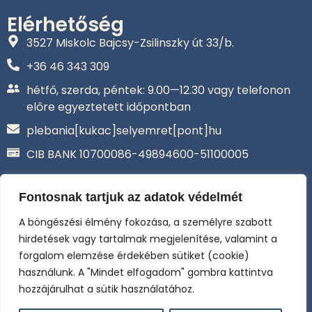
Elérhetőség
3527 Miskolc Bajcsy-Zsilinszky út 33/b.
+36 46 343 309‬
hétfő, szerda, péntek: 9.00—12.30 vagy telefonon
előre egyeztetett időpontban
plebania[kukac]selyemret[pont]hu
CIB BANK 10700086-49894600-51100005
Adatkezelési tájékoztató
Általános Szerződési Feltételek –
Fontosnak tartjuk az adatok védelmét
Adományozás
A böngészési élmény fokozása, a személyre szabott
Selyemréti Katolikus Közhasznú
Alapítvány
hirdetések vagy tartalmak megjelenítése, valamint a
Az online fizetést a Barion Payment Zrt. biztosítja, MNB
forgalom elemzése érdekében sütiket (cookie)
engedély száma: H-EN-I-1064/2013
használunk. A "Mindet elfogadom" gombra kattintva
hozzájárulhat a sütik használatához.