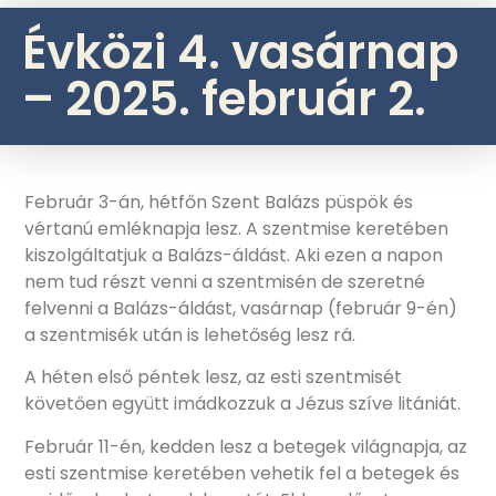
Évközi 4. vasárnap
– 2025. február 2.
Február 3-án, hétfőn Szent Balázs püspök és
vértanú emléknapja lesz. A szentmise keretében
kiszolgáltatjuk a Balázs-áldást. Aki ezen a napon
nem tud részt venni a szentmisén de szeretné
felvenni a Balázs-áldást, vasárnap (február 9-én)
a szentmisék után is lehetőség lesz rá.
A héten első péntek lesz, az esti szentmisét
követően együtt imádkozzuk a Jézus szíve litániát.
Február 11-én, kedden lesz a betegek világnapja, az
esti szentmise keretében vehetik fel a betegek és