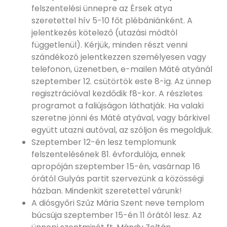
felszentelési ünnepre az Érsek atya
szeretettel hív 5-10 főt plébániánként. A
jelentkezés kötelező (utazási módtól
függetlenül). Kérjük, minden részt venni
szándékozó jelentkezzen személyesen vagy
telefonon, üzenetben, e-mailen Máté atyánál
szeptember 12. csütörtök este 8-ig. Az ünnep
regisztrációval kezdődik f8-kor. A részletes
programot a faliújságon láthatják. Ha valaki
szeretne jönni és Máté atyával, vagy bárkivel
együtt utazni autóval, az szóljon és megoldjuk.
Szeptember 12-én lesz templomunk
felszentelésének 81. évfordulója, ennek
apropóján szeptember 15-én, vasárnap 16
órától Gulyás partit szervezünk a közösségi
házban. Mindenkit szeretettel várunk!
A diósgyőri Szűz Mária Szent neve templom
búcsúja szeptember 15-én 11 órától lesz. Az