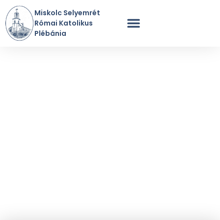
Miskolc Selyemrét
Római Katolikus
Plébánia
Szentmisék Rendje
A Plébánia Története
Perselypénz / Adomány