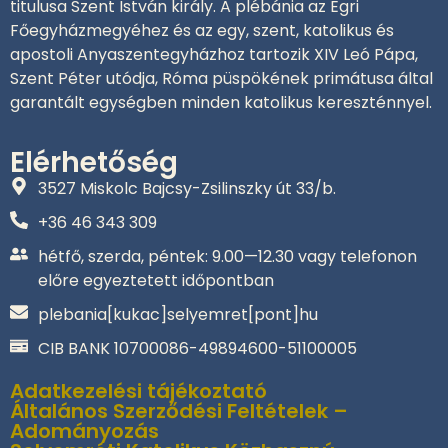
titulusa Szent István király. A plébánia az Egri
Főegyházmegyéhez és az egy, szent, katolikus és
apostoli Anyaszentegyházhoz tartozik XIV Leó Pápa,
Szent Péter utódja, Róma püspökének primátusa által
garantált egységben minden katolikus kereszténnyel.
Elérhetőség
3527 Miskolc Bajcsy-Zsilinszky út 33/b.
+36 46 343 309‬
hétfő, szerda, péntek: 9.00—12.30 vagy telefonon
előre egyeztetett időpontban
plebania[kukac]selyemret[pont]hu
CIB BANK 10700086-49894600-51100005
Adatkezelési tájékoztató
Általános Szerződési Feltételek –
Adományozás