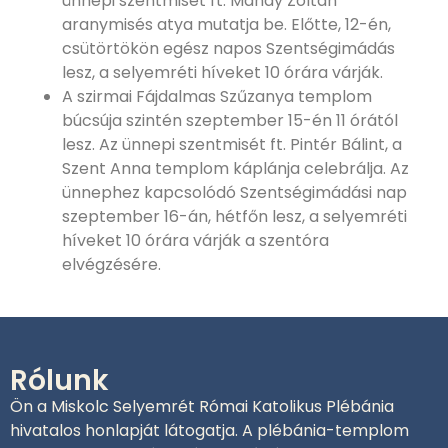
ünnepi szentmisét ft. Mándy Zoltán
aranymisés atya mutatja be. Előtte, 12-én,
csütörtökön egész napos Szentségimádás
lesz, a selyemréti híveket 10 órára várják.
A szirmai Fájdalmas Szűzanya templom
búcsúja szintén szeptember 15-én 11 órától
lesz. Az ünnepi szentmisét ft. Pintér Bálint, a
Szent Anna templom káplánja celebrálja. Az
ünnephez kapcsolódó Szentségimádási nap
szeptember 16-án, hétfőn lesz, a selyemréti
híveket 10 órára várják a szentóra
elvégzésére.
Rólunk
Ön a Miskolc Selyemrét Római Katolikus Plébánia
hivatalos honlapját látogatja. A plébánia-templom