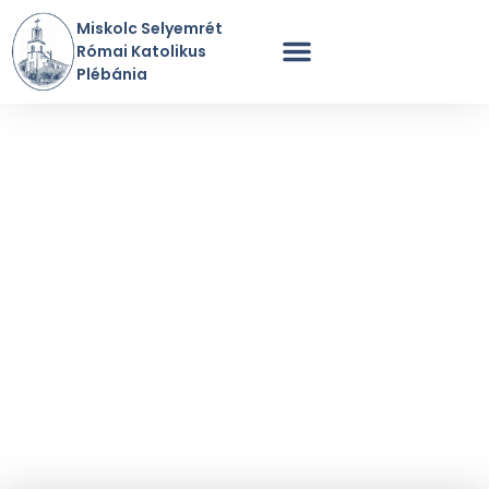
Miskolc Selyemrét
Római Katolikus
Plébánia
Szentmisék Rendje
A Plébánia Története
Perselypénz / Adomány