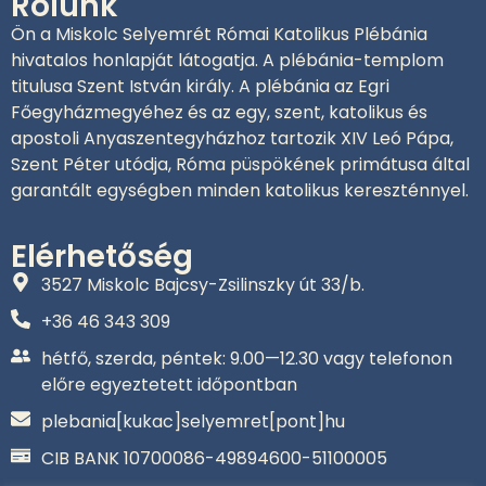
Rólunk
Ön a Miskolc Selyemrét Római Katolikus Plébánia
hivatalos honlapját látogatja. A plébánia-templom
titulusa Szent István király. A plébánia az Egri
Főegyházmegyéhez és az egy, szent, katolikus és
apostoli Anyaszentegyházhoz tartozik XIV Leó Pápa,
Szent Péter utódja, Róma püspökének primátusa által
garantált egységben minden katolikus kereszténnyel.
Elérhetőség
3527 Miskolc Bajcsy-Zsilinszky út 33/b.
+36 46 343 309‬
hétfő, szerda, péntek: 9.00—12.30 vagy telefonon
előre egyeztetett időpontban
plebania[kukac]selyemret[pont]hu
CIB BANK 10700086-49894600-51100005