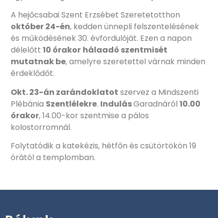
A hejőcsabai Szent Erzsébet Szeretetotthon
október 24-én
, kedden ünnepli felszentelésének
és működésének 30. évfordulóját. Ezen a napon
délelőtt
10 órakor
hálaadó szentmisét
mutatnak be
, amelyre szeretettel várnak minden
érdeklődőt.
Okt. 23-án zarándoklatot
szervez a Mindszenti
Plébánia
Szentlélekre
.
Indulás
Garadnáról
10.00
órakor
, 14.00-kor szentmise a pálos
kolostorromnál.
Folytatódik a katekézis, hétfőn és csütörtökön 19
órától a templomban.