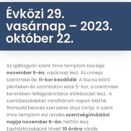
Évközi 29.
vasárnap – 2023.
október 22.
Az újdiósgyőri szent Imre templom búcsúja
november 5-én
, vasárnap lesz. Az ünnepi
szentmise de.
11-kor kezdődik
. A búcsú előtti
pénteken és szombaton este 5-kor, a szentmise
keretében lelkigyakorlatos előkészület lesz. A
szentbeszédeket mindhárom napon Máthé
Romuald bencés szerzetes atya tartja. A szent
Imre templom évi rendes
szentségimádási
napja november 6-án
, hétfőn lesz.
Egyházközségünk híveit
10 órára
várják.