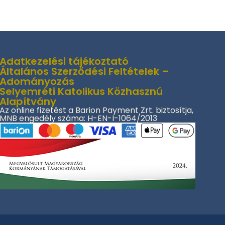
Adatkezelési tájékoztató
Általános Szerződési Feltételek –
Adományozás
Selyemréti Katolikus Közhasznú
Alapítvány
Az online fizetést a Barion Payment Zrt. biztosítja,
MNB engedély száma: H-EN-I-1064/2013