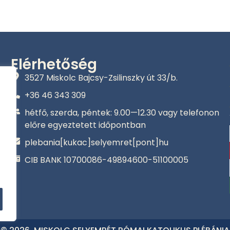
Elérhetőség
3527 Miskolc Bajcsy-Zsilinszky út 33/b.
+36 46 343 309‬
hétfő, szerda, péntek: 9.00—12.30 vagy telefonon
előre egyeztetett időpontban
plebania[kukac]selyemret[pont]hu
CIB BANK 10700086-49894600-51100005