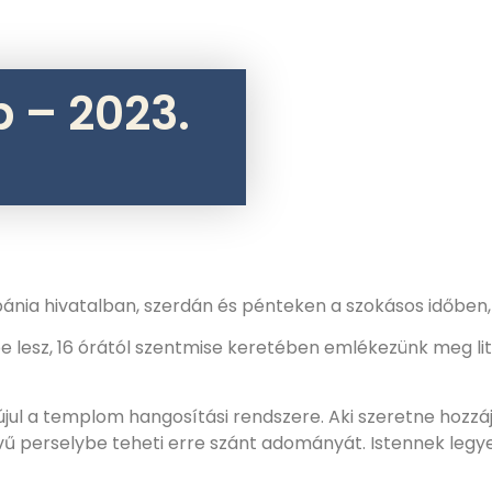
p – 2023.
ébánia hivatalban, szerdán és pénteken a szokásos időben, 
 lesz, 16 órától szentmise keretében emlékezünk meg litu
 templom hangosítási rendszere. Aki szeretne hozzájár
vű perselybe teheti erre szánt adományát. Istennek legy