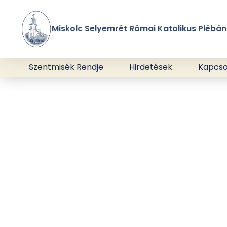
Miskolc Selyemrét Római Katolikus Plébán
Szentmisék Rendje
Hirdetések
Kapcso