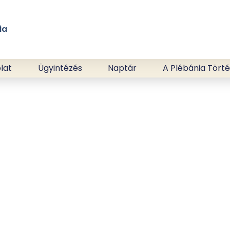
ia
lat
Ügyintézés
Naptár
A Plébánia Tört