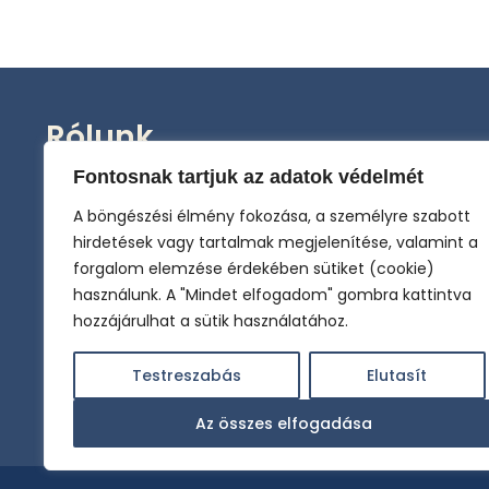
Rólunk
Ön a Miskolc Selyemrét Római Katolikus Plébánia
Fontosnak tartjuk az adatok védelmét
hivatalos honlapját látogatja. A plébánia-templom
A böngészési élmény fokozása, a személyre szabott
titulusa Szent István király. A plébánia az Egri
hirdetések vagy tartalmak megjelenítése, valamint a
Főegyházmegyéhez és az egy, szent, katolikus és
forgalom elemzése érdekében sütiket (cookie)
apostoli Anyaszentegyházhoz tartozik XIV Leó
használunk. A "Mindet elfogadom" gombra kattintva
Pápa, Szent Péter utódja, Róma püspökének
hozzájárulhat a sütik használatához.
primátusa által garantált egységben minden
katolikus kereszténnyel.
Testreszabás
Elutasít
Az összes elfogadása