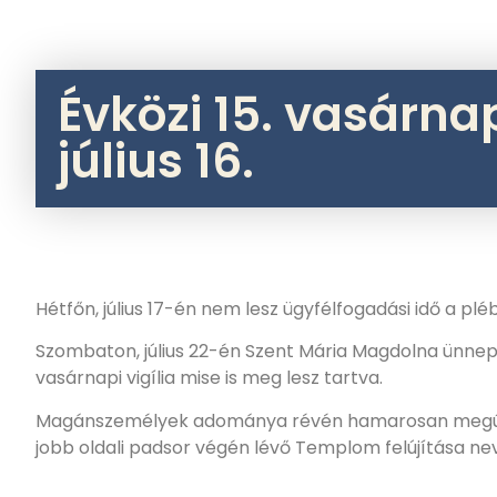
Évközi 15. vasárna
július 16.
Hétfőn, július 17-én nem lesz ügyfélfogadási idő a pl
Szombaton, július 22-én Szent Mária Magdolna ünnepe
vasárnapi vigília mise is meg lesz tartva.
Magánszemélyek adománya révén hamarosan megújul a
jobb oldali padsor végén lévő Templom felújítása ne