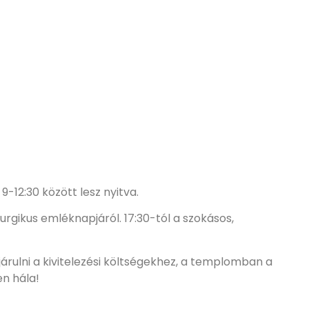
9-12:30 között lesz nyitva.
rgikus emléknapjáról. 17:30-tól a szokásos,
ulni a kivitelezési költségekhez, a templomban a
en hála!