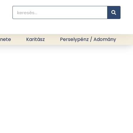
énete
Karitász
Perselypénz / Adomány